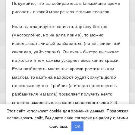
Подумайте, что вы собираетесь в ближайшее время
рисовать, в какой манере и за сколько сеансов.
Если вы планируете написать картину быстро
(многослойно, но не алла прима), то можно
использовать чистый разбавитель (пинен, живичный
скипидар, уайт-спирит). Он очень быстро высыхает
на холсте и тем самым ускоряет высыхание краски.
Если разбавлять масляные краски растительным
маслом, то картина наоборот будет сохнуть долго
(несколько суток). Тройник (а иногда просто смесь
разбавителя и масла) позволяет получить нечто
среднее: скорость высыхания красочного слоя 2-3
суток, не теряется насыщенность цвета, плюс
Этот сайт использует cookie для хранения данных. Продолжая
использовать сайт, Вы даете свое согласие на работу с этими
минимизированы риски возникновения пожухлостей,
файлами.
OK
осыпания краски или пожелтения.