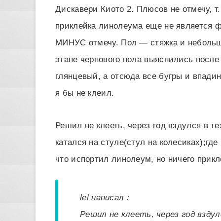
Дискавери Киото 2. Плюсов не отмечу, т
приклейка линолеума еще не является фа
МИНУС отмечу. Пол — стяжка и небольш
этапе чернового пола выяснились после
глянцевый, а отсюда все бугры и впадин
я бы не клеил.
Решил не клееть, через год вздулся в те
катался на стуле(стул на колесиках);гд
что испортил линолеум, но ничего прик
lel написал :
Решил не клееть, через год вздул