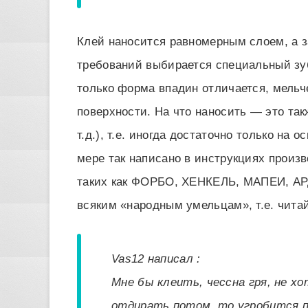
Клей наносится равномерным слоем, а з
требований выбирается специальный зуб
только форма впадин отличается, мельче
поверхности. На что наносить — это так
т.д.), т.е. иногда достаточно только на 
мере так написано в инструкциях произ
таких как ФОРБО, ХЕНКЕЛЬ, МАПЕИ, АР
всяким «народным умельцам», т.е. чита
Vas12 написал :
Мне бы клеить, чессна гря, не хо
отдирать потом, то угробится п