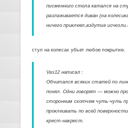
писменного стола катался на сту
разлаживается диван (на колесик
ничего приклеел,вздутие исчезли
стул на колесах убъет любое покрытие.
Vas12 написал :
Обчитался всяких статей по лино
понял. Одни говорят — можно про
сторонним скотчем чуть-чуть при
проклеивать по всей поверхност
крест-накрест.