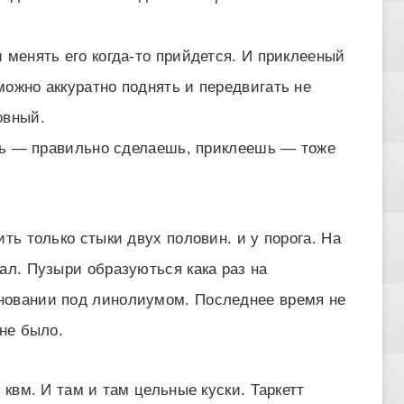
 менять его когда-то прийдется. И приклееный
можно аккуратно поднять и передвигать не
овный.
еешь — правильно сделаешь, приклеешь — тоже
ть только стыки двух половин. и у порога. На
ал. Пузыри образуються кака раз на
новании под линолиумом. Последнее время не
 не было.
 квм. И там и там цельные куски. Таркетт