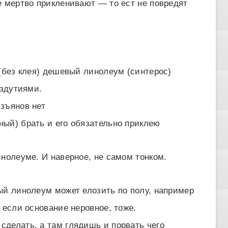
е мертво прикленивают — то ест не повредят
 (без клея) дешевый линолеум (синтерос)
вздутиями.
зъянов нет
ый) брать и его обязательно приклею
инолеуме. И наверное, не самом тонком.
ый линолеум может елозить по полу, например
 если основание неровное, тоже.
делать. а там глядишь и порвать чего